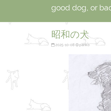
good dog, or ba
昭和の犬
2025-10-08
pariko