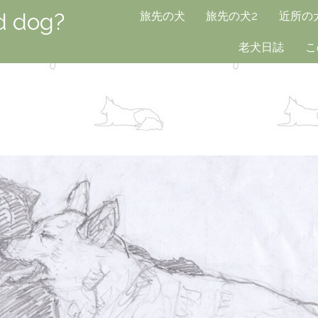
d dog?
旅先の犬
旅先の犬2
近所の
老犬日誌
こ