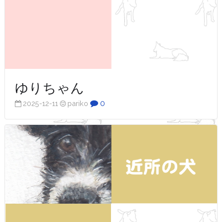
ゆりちゃん
0
2025-12-11
pariko