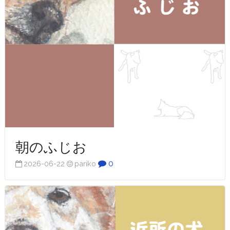
朝のふじお
0
2026-06-22
pariko