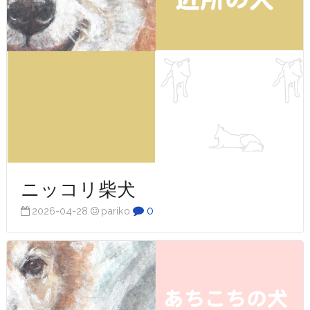
ニッコリ柴犬
0
2026-04-28
pariko