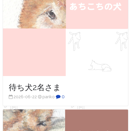
待ち犬2名さま
0
2026-06-22
pariko