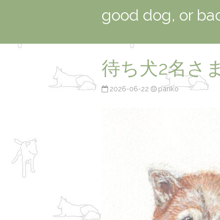
good dog, or ba
待ち犬2名さ
2026-06-22
pariko