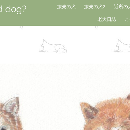
d dog?
旅先の犬
旅先の犬2
近所の
老犬日誌
こ
ま