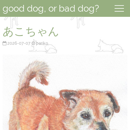
good dog, or bad dog?
あこちゃん
2026-07-07
pariko